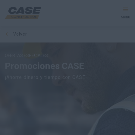
Menu
volver
Equipos
Servicios y soluciones
OFERTAS ESPECIALES
Promociones CASE
El mundo CASE
¡Ahorre dinero y tiempo con CASE!
Encontrar un distribuidor
España
Buscar en